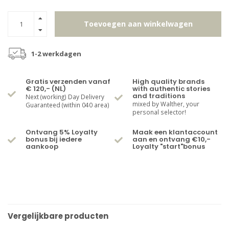
Toevoegen aan winkelwagen
1-2 werkdagen
Gratis verzenden vanaf
High quality brands
€ 120,- (NL)
with authentic stories
and traditions
Next (working) Day Delivery
mixed by Walther, your
Guaranteed (within 040 area)
personal selector!
Ontvang 5% Loyalty
Maak een klantaccount
bonus bij iedere
aan en ontvang €10,-
aankoop
Loyalty "start"bonus
Vergelijkbare producten