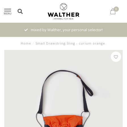
0
MENU
mixed by Walther, your personal selector!
Home
/
Small Drawstring Sling - curium orange