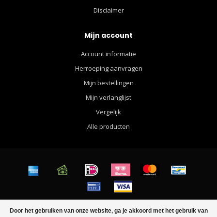
Disclaimer
Mijn account
Account informatie
Herroeping aanvragen
Mijn bestellingen
Mijn verlanglijst
Vergelijk
Alle producten
© Copyright 2026 Walther Apparel for Men - Powered by
Lightspeed
-
Door het gebruiken van onze website, ga je akkoord met het gebruik van