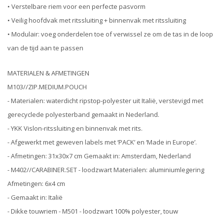
• Verstelbare riem voor een perfecte pasvorm
• Veilig hoofdvak met ritssluiting + binnenvak met ritssluiting
• Modulair: voeg onderdelen toe of verwissel ze om de tas in de loop
van de tijd aan te passen
MATERIALEN & AFMETINGEN
M103//ZIP.MEDIUM.POUCH
- Materialen: waterdicht ripstop-polyester uit Italië, verstevigd met
gerecyclede polyesterband gemaakt in Nederland.
- YKK Vislon-ritssluiting en binnenvak met rits.
- Afgewerkt met geweven labels met ‘PACK’ en ‘Made in Europe’.
- Afmetingen: 31x30x7 cm Gemaakt in: Amsterdam, Nederland
- M402//CARABINER.SET - loodzwart Materialen: aluminiumlegering
Afmetingen: 6x4 cm
- Gemaakt in: Italië
- Dikke touwriem - M501 - loodzwart 100% polyester, touw