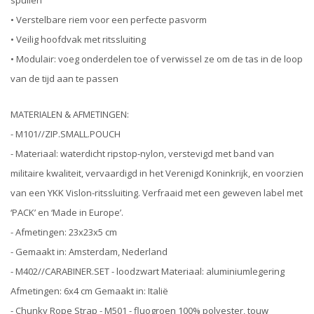
• Verstelbare riem voor een perfecte pasvorm
• Veilig hoofdvak met ritssluiting
• Modulair: voeg onderdelen toe of verwissel ze om de tas in de loop
van de tijd aan te passen
MATERIALEN & AFMETINGEN:
- M101//ZIP.SMALL.POUCH
- Materiaal: waterdicht ripstop-nylon, verstevigd met band van
militaire kwaliteit, vervaardigd in het Verenigd Koninkrijk, en voorzien
van een YKK Vislon-ritssluiting. Verfraaid met een geweven label met
‘PACK’ en ‘Made in Europe’.
- Afmetingen: 23x23x5 cm
- Gemaakt in: Amsterdam, Nederland
- M402//CARABINER.SET - loodzwart Materiaal: aluminiumlegering
Afmetingen: 6x4 cm Gemaakt in: Italië
- Chunky Rope Strap - M501 - fluogroen 100% polyester, touw