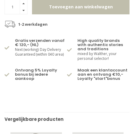
Toevoegen aan winkelwagen
1-2 werkdagen
Gratis verzenden vanaf
High quality brands
€ 120,- (NL)
with authentic stories
and traditions
Next (working) Day Delivery
mixed by Walther, your
Guaranteed (within 040 area)
personal selector!
Ontvang 5% Loyalty
Maak een klantaccount
bonus bij iedere
aan en ontvang €10,-
aankoop
Loyalty "start"bonus
Vergelijkbare producten