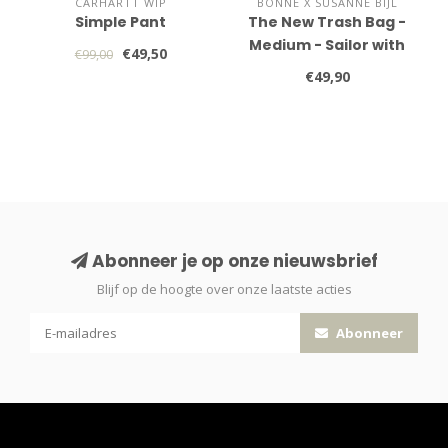
CARHARTT WIP
BONNE X SUSANNE BIJL
Simple Pant
The New Trash Bag -
Medium - Sailor with
€49,50
€99,00
Stripes
€49,90
Abonneer je op onze nieuwsbrief
Blijf op de hoogte over onze laatste acties
Abonneer